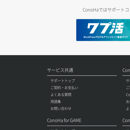
ConoHaではサポー
サービス共通
Co
サポートトップ
サ
ご契約・お支払い
ご
よくある質問
C
用語集
お
お問い合わせ
よ
ConoHa for GAME
Con