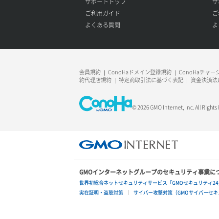
サポートトップ
サ
ご利用ガイド
ご
よくある質問
よ
会員規約
ConoHaドメイン登録規約
ConoHaチャ
約代理店規約
特定商取引法に基づく表記
資金決済法
© 2026 GMO Internet, Inc. All Rights
GMOインターネットグループのセキュリティ事業に
世界初総合ネットセキュリティサービス「GMOセキュリティ24
実在証明・盗聴対策
サイバー攻撃対策（GMOサイバーセキュ