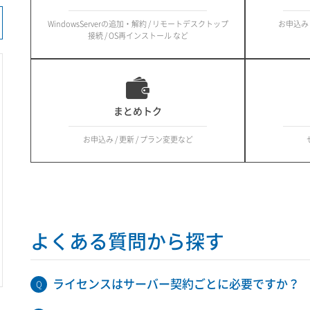
WindowsServerの追加・解約 / リモートデスクトップ
お申込み /
接続 / OS再インストール など
まとめトク
お申込み / 更新 / プラン変更など
よくある質問から探す
ライセンスはサーバー契約ごとに必要ですか？