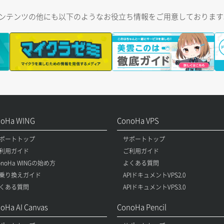
トコンテンツの他にも以下のようなお役立ち情報をご用意しておりま
noHa WING
ConoHa VPS
ポートトップ
サポートトップ
利用ガイド
ご利用ガイド
onoHa WINGの始め方
よくある質問
乗り換えガイド
APIドキュメントVPS2.0
くある質問
APIドキュメントVPS3.0
oHa AI Canvas
ConoHa Pencil