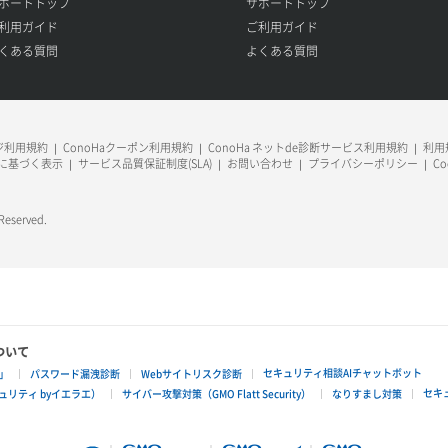
ポートトップ
サポートトップ
利用ガイド
ご利用ガイド
くある質問
よくある質問
ージ利用規約
ConoHaクーポン利用規約
ConoHa ネットde診断サービス利用規約
利用規
に基づく表示
サービス品質保証制度(SLA)
お問い合わせ
プライバシーポリシー
C
 Reserved.
ついて
セキュリティ相談AIチャットボット
」
パスワード漏洩診断
Webサイトリスク診断
セキ
リティ byイエラエ）
サイバー攻撃対策（GMO Flatt Security）
なりすまし対策