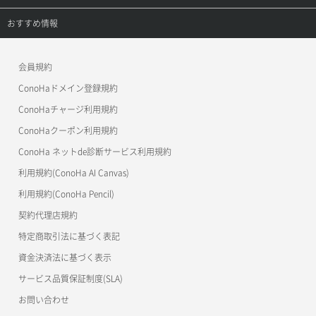
APIドキュメントVPS3.0
APIドキュメントVPS2.0
よくある質問
ご利用ガイド
サポートトップ
おすすめ情報
APIドキュメントVPS3.0
よくある質問
ご利用ガイド
ワプ活
会員規約
よくある質問
マイクラゼミ
ConoHaドメイン登録規約
美雲このは徹底ガイド
ConoHaチャージ利用規約
ConoHaクーポン利用規約
ConoHa ネットde診断サービス利用規約
利用規約(ConoHa AI Canvas)
利用規約(ConoHa Pencil)
契約代理店規約
特定商取引法に基づく表記
資金決済法に基づく表示
サービス品質保証制度(SLA)
お問い合わせ