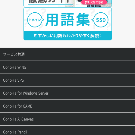
サービス共通
サポートトップ
ConoHa WING
ご契約・お支払い
サポートトップ
ConoHa VPS
よくある質問
ご利用ガイド
サポートトップ
ConoHa for Windows Server
用語集
ConoHa WINGの始め方
ご利用ガイド
サポートトップ
ConoHa for GAME
お問い合わせ
お乗り換えガイド
よくある質問
ご利用ガイド
サポートトップ
ConoHa AI Canvas
よくある質問
APIドキュメントVPS2.0
よくある質問
ご利用ガイド
サポートトップ
ConoHa Pencil