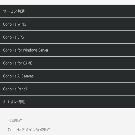
サービス共通
サポートトップ
ConoHa WING
ご契約・お支払い
サポートトップ
ConoHa VPS
よくある質問
ご利用ガイド
サポートトップ
ConoHa for Windows Server
用語集
ConoHa WINGの始め方
ご利用ガイド
サポートトップ
ConoHa for GAME
お問い合わせ
お乗り換えガイド
よくある質問
ご利用ガイド
サポートトップ
ConoHa AI Canvas
よくある質問
APIドキュメントVPS2.0
よくある質問
ご利用ガイド
サポートトップ
ConoHa Pencil
APIドキュメントVPS3.0
APIドキュメントVPS2.0
よくある質問
ご利用ガイド
サポートトップ
おすすめ情報
APIドキュメントVPS3.0
よくある質問
ご利用ガイド
ワプ活
会員規約
よくある質問
マイクラゼミ
ConoHaドメイン登録規約