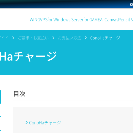
WING
VPS
for Windows Server
for GAME
AI Canvas
Pencil
ガイド
ご請求・お支払い
お支払い方法
ConoHaチャージ
oHaチャージ
目次
ConoHaチャージ