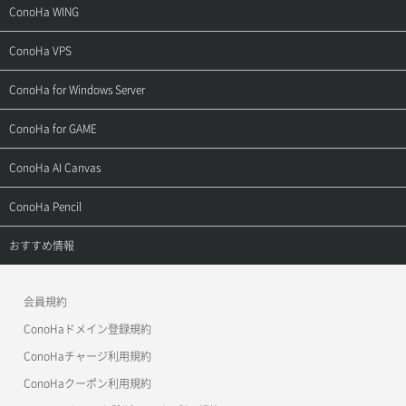
サポートトップ
ConoHa WING
ご契約・お支払い
サポートトップ
ConoHa VPS
よくある質問
ご利用ガイド
サポートトップ
ConoHa for Windows Server
用語集
ConoHa WINGの始め方
ご利用ガイド
サポートトップ
ConoHa for GAME
お問い合わせ
お乗り換えガイド
よくある質問
ご利用ガイド
サポートトップ
ConoHa AI Canvas
よくある質問
APIドキュメントVPS2.0
よくある質問
ご利用ガイド
サポートトップ
ConoHa Pencil
APIドキュメントVPS3.0
APIドキュメントVPS2.0
よくある質問
ご利用ガイド
サポートトップ
おすすめ情報
APIドキュメントVPS3.0
よくある質問
ご利用ガイド
ワプ活
会員規約
よくある質問
マイクラゼミ
ConoHaドメイン登録規約
美雲このは徹底ガイド
ConoHaチャージ利用規約
ConoHaクーポン利用規約