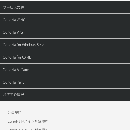
サービス共通
サポートトップ
ConoHa WING
ご契約・お支払い
サポートトップ
ConoHa VPS
よくある質問
ご利用ガイド
サポートトップ
ConoHa for Windows Server
用語集
ConoHa WINGの始め方
ご利用ガイド
サポートトップ
ConoHa for GAME
お問い合わせ
お乗り換えガイド
よくある質問
ご利用ガイド
サポートトップ
ConoHa AI Canvas
よくある質問
APIドキュメントVPS2.0
よくある質問
ご利用ガイド
サポートトップ
ConoHa Pencil
APIドキュメントVPS3.0
APIドキュメントVPS2.0
よくある質問
ご利用ガイド
サポートトップ
おすすめ情報
APIドキュメントVPS3.0
よくある質問
ご利用ガイド
ワプ活
会員規約
よくある質問
マイクラゼミ
ConoHaドメイン登録規約
美雲このは徹底ガイド
ConoHaチャージ利用規約