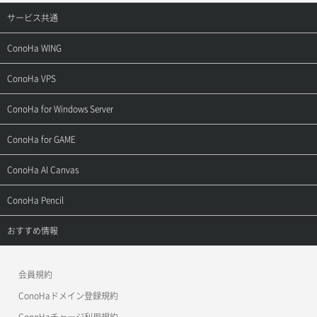
サービス共通
サポートトップ
ConoHa WING
ご契約・お支払い
サポートトップ
ConoHa VPS
よくある質問
ご利用ガイド
サポートトップ
ConoHa for Windows Server
用語集
ConoHa WINGの始め方
ご利用ガイド
サポートトップ
ConoHa for GAME
お問い合わせ
お乗り換えガイド
よくある質問
ご利用ガイド
サポートトップ
ConoHa AI Canvas
よくある質問
APIドキュメントVPS2.0
よくある質問
ご利用ガイド
サポートトップ
ConoHa Pencil
APIドキュメントVPS3.0
APIドキュメントVPS2.0
よくある質問
ご利用ガイド
サポートトップ
おすすめ情報
APIドキュメントVPS3.0
よくある質問
ご利用ガイド
ワプ活
会員規約
よくある質問
マイクラゼミ
ConoHaドメイン登録規約
美雲このは徹底ガイド
ConoHaチャージ利用規約